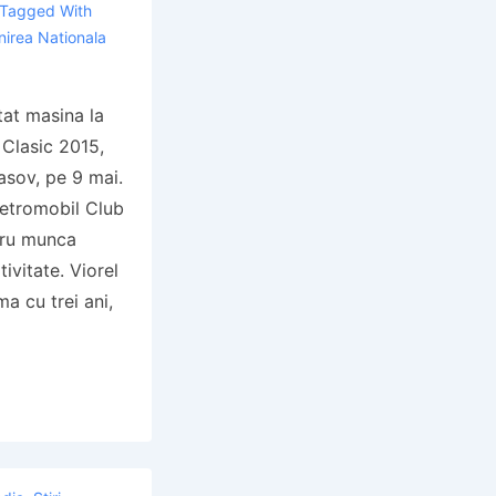
Tagged With
lnirea Nationala
tat masina la
 Clasic 2015,
asov, pe 9 mai.
Retromobil Club
tru munca
ivitate. Viorel
a cu trei ani,