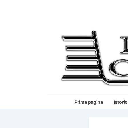
↓
Skip
to
Main
Content
Main
Prima pagina
Istoric
Navigation