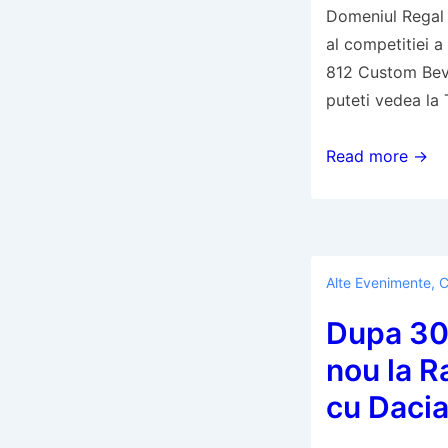
Domeniul Regal 
al competitiei 
812 Custom Bever
puteti vedea la 
Patru
Read more →
premii
pentru
Dacii
la
Alte Evenimente
,
C
Concursul
de
Dupa 30 
Eleganta
nou la R
Sinaia
cu Dacia
2015