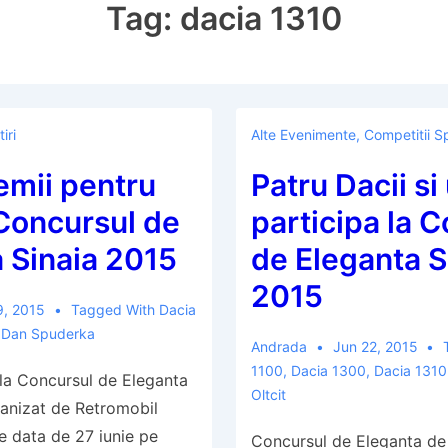
Tag:
dacia 1310
tiri
Alte Evenimente
,
Competitii S
emii pentru
Patru Dacii si 
 Concursul de
participa la 
 Sinaia 2015
de Eleganta S
2015
9, 2015
Tagged With
Dacia
,
Dan Spuderka
Andrada
Jun 22, 2015
1100
,
Dacia 1300
,
Dacia 1310
 la Concursul de Eleganta
Oltcit
ganizat de Retromobil
 data de 27 iunie pe
Concursul de Eleganta de 