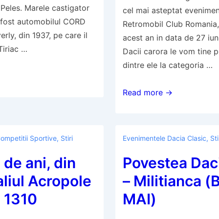
Peles. Marele castigator
cel mai asteptat evenimen
a fost automobilul CORD
Retromobil Club Romania, 
ly, din 1937, pe care il
acest an in data de 27 iu
Tiriac …
Dacii carora le vom tine 
dintre ele la categoria …
Patru
Read more →
Dacii
si
un
ompetitii Sportive
,
Stiri
Evenimentele Dacia Clasic
,
Sti
Oltcit
de ani, din
Povestea Dac
participa
la
aliul Acropole
– Militianca (
Concursul
 1310
MAI)
de
Eleganta