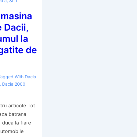
dia
,
Stiri
a masina
e Dacii,
umul la
atite de
Tagged With
Dacia
,
Dacia 2000
,
tru articole Tot
aza batrana
o duca la fiare
 automobile