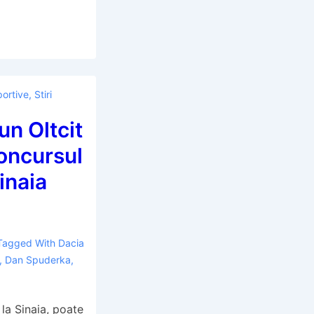
portive
,
Stiri
un Oltcit
Concursul
inaia
Tagged With
Dacia
,
Dan Spuderka
,
la Sinaia, poate