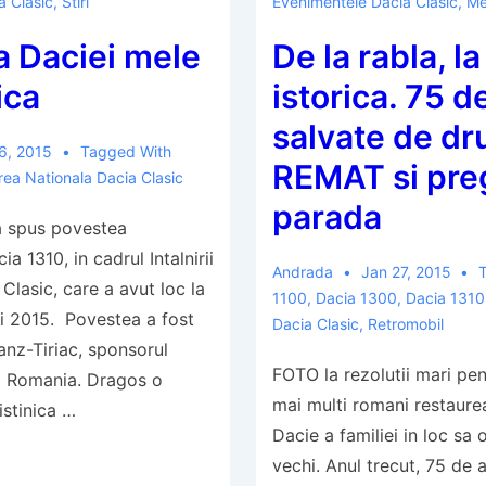
a Clasic
,
Stiri
Evenimentele Dacia Clasic
,
Me
Militianca
a Daciei mele
De la rabla, l
(B
726
ica
istorica. 75 d
MAI)
salvate de dr
6, 2015
Tagged With
REMAT si preg
irea Nationala Dacia Clasic
parada
 spus povestea
ia 1310, in cadrul Intalnirii
Andrada
Jan 27, 2015
Clasic, care a avut loc la
1100
,
Dacia 1300
,
Dacia 1310
i 2015. Povestea a fost
Dacia Clasic
,
Retromobil
anz-Tiriac, sponsorul
FOTO la rezolutii mari pen
b Romania. Dragos o
mai multi romani restaure
istinica …
Dacie a familiei in loc sa 
vechi. Anul trecut, 75 de