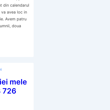
t din calendarul
va avea loc in
nie. Avem patru
pumnii, doua
ri
iei mele
B 726