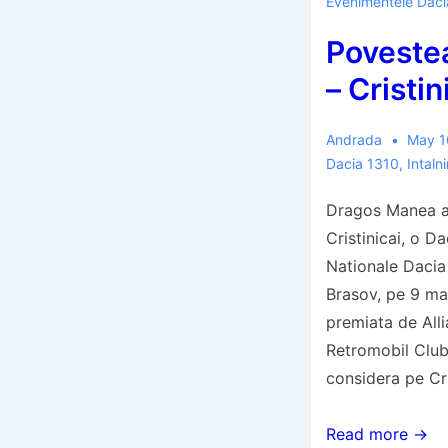
Evenimentele Daci
la
Poveste
Raliul
Acropole
– Cristin
cu
Dacia
Andrada
May 1
1310
Dacia 1310
,
Intaln
Dragos Manea a
Cristinicai, o Dac
Nationale Dacia 
Brasov, pe 9 ma
premiata de Alli
Retromobil Clu
considera pe Cr
Povestea
Read more →