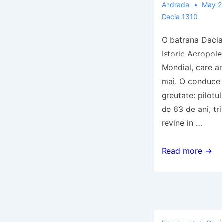
Andrada
May 2
Dacia 1310
O batrana Dacia 
Istoric Acropol
Mondial, care a
mai. O conduce
greutate: pilotul
de 63 de ani, tr
revine in …
Dupa
Read more →
30
de
ani,
din
nou