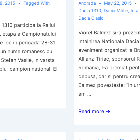
8, 2015
Tagged With
Andrada
May 22, 2015
Sinaia
Dacia 1310
,
Dacia Militie
,
Inta
2015
Dacia Clasic
1310 participa la Raliul
Viorel Balmez si-a prezen
e, etapa a Campionatului
Intalnirea Nationala Dacia
re loc in perioada 28-31
eveniment organizat la Br
 un nume romanesc cu
Allianz-Tiriac, sponsorul 
 Stefan Vasile, in varsta
Romania, l-a premiat pen
iplu campion national. El
depusa, dar si pentru creat
Balmez povesteste: “In urm
am …
Povestea
Read more →
Daciei
mele
–