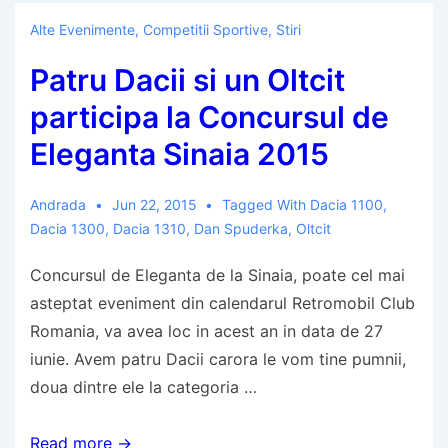
Alte Evenimente
,
Competitii Sportive
,
Stiri
Patru Dacii si un Oltcit
participa la Concursul de
Eleganta Sinaia 2015
Andrada
Jun 22, 2015
Tagged With
Dacia 1100
,
Dacia 1300
,
Dacia 1310
,
Dan Spuderka
,
Oltcit
Concursul de Eleganta de la Sinaia, poate cel mai
asteptat eveniment din calendarul Retromobil Club
Romania, va avea loc in acest an in data de 27
iunie. Avem patru Dacii carora le vom tine pumnii,
doua dintre ele la categoria …
Patru
Read more →