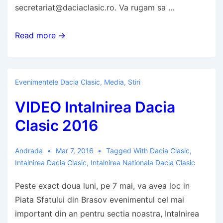
a
secretariat@daciaclasic.ro. Va rugam sa …
Inca
Read more →
doua
saptamani
pentru
Evenimentele Dacia Clasic
,
Media
,
Stiri
inscriere
VIDEO Intalnirea Dacia
la
Intalnirea
Clasic 2016
Dacia
Clasic
Andrada
Mar 7, 2016
Tagged With
Dacia Clasic
,
Intalnirea Dacia Clasic
,
Intalnirea Nationala Dacia Clasic
Peste exact doua luni, pe 7 mai, va avea loc in
Piata Sfatului din Brasov evenimentul cel mai
important din an pentru sectia noastra, Intalnirea