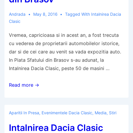
Andrada
May 8, 2016
Tagged With
Intalnirea Dacia
Clasic
Vremea, capricioasa si in acest an, a fost trecuta
cu vederea de proprietarii automobilelor istorice,
dar si de cei care au venit sa vada expozitia auto.
In Piata Sfatului din Brasov s-au adunat, la
Intalnirea Dacia Clasic, peste 50 de masini …
Peste
Read more →
50
de
Dacii,
Aparitii In Presa
,
Evenimentele Dacia Clasic
,
Media
,
Stiri
numai
Intalnirea Dacia Clasic
una