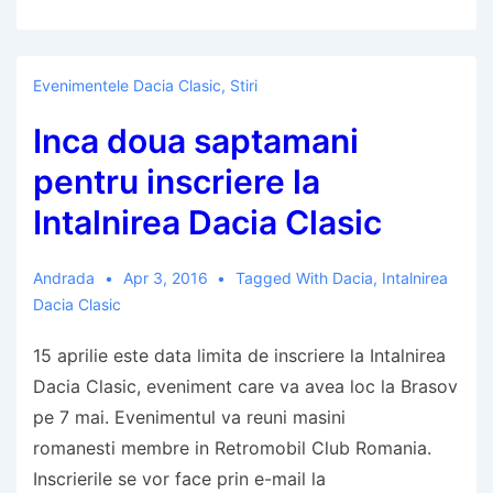
mai
veche
Dacie
Evenimentele Dacia Clasic
,
Stiri
1300
Inca doua saptamani
din
Romania,
pentru inscriere la
expusa
Intalnirea Dacia Clasic
la
Brasov.
Andrada
Apr 3, 2016
Tagged With
Dacia
,
Intalnirea
Intalnirea
Dacia Clasic
Dacia
Clasic
15 aprilie este data limita de inscriere la Intalnirea
2016,
Dacia Clasic, eveniment care va avea loc la Brasov
editia
pe 7 mai. Evenimentul va reuni masini
a
romanesti membre in Retromobil Club Romania.
VIII-
Inscrierile se vor face prin e-mail la