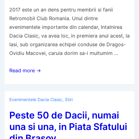
Iasiului
2017 este un an dens pentru membrii si fanii
Retromobil Club Romania. Unul dintre
evenimentele importante din calendar, Intalnirea
Dacia Clasic, va avea loc, in premiera anul acest, la
Iasi, sub organizarea echipei conduse de Dragos-
Ovidiu Macovei, caruia dorim sa-i multumim …
Calendarul
Read more →
evenimentelor
Retromobil
Club
Evenimentele Dacia Clasic
,
Stiri
Romania
Peste 50 de Dacii, numai
pe
2017
una si una, in Piata Sfatului
din Brasov