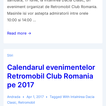
sambata, 17 iunie, la Intalnirea Dacia Clasic, un
eveniment organizat de Retromobil Club Romania.
Masinile isi vor astepta admiratorii intre orele
10:00 si 14:00 …
Dacii
Read more →
istorice
din
SUA,
Stiri
Marea
Calendarul evenimentelor
Britanie,
Austria
Retromobil Club Romania
si
pe 2017
Romania se
aduna
Andrada
Apr 1, 2017
Tagged With
Intalnirea Dacia
in
Clasic
,
Retromobil
centrul