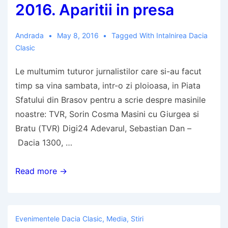
si
2016. Aparitii in presa
una,
in
Andrada
May 8, 2016
Tagged With
Intalnirea Dacia
Piata
Clasic
Sfatului
Le multumim tuturor jurnalistilor care si-au facut
din
timp sa vina sambata, intr-o zi ploioasa, in Piata
Brasov
Sfatului din Brasov pentru a scrie despre masinile
noastre: TVR, Sorin Cosma Masini cu Giurgea si
Bratu (TVR) Digi24 Adevarul, Sebastian Dan –
Dacia 1300, …
Intalnirea
Read more →
Dacia
Clasic
2016.
Evenimentele Dacia Clasic
,
Media
,
Stiri
Aparitii