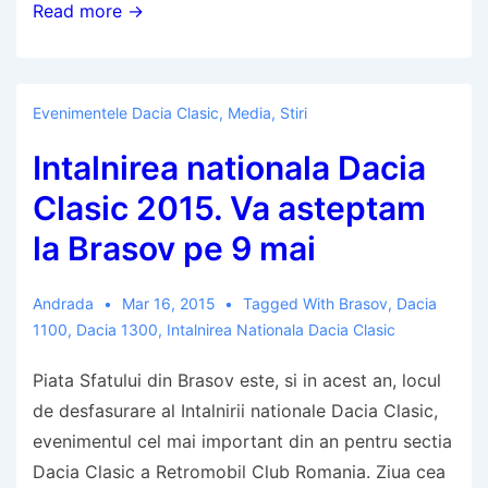
Calendarul
Read more →
Retromobil
pe
2015
Evenimentele Dacia Clasic
,
Media
,
Stiri
Intalnirea nationala Dacia
Clasic 2015. Va asteptam
la Brasov pe 9 mai
Andrada
Mar 16, 2015
Tagged With
Brasov
,
Dacia
1100
,
Dacia 1300
,
Intalnirea Nationala Dacia Clasic
Piata Sfatului din Brasov este, si in acest an, locul
de desfasurare al Intalnirii nationale Dacia Clasic,
evenimentul cel mai important din an pentru sectia
Dacia Clasic a Retromobil Club Romania. Ziua cea