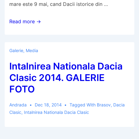
mare este 9 mai, cand Dacii istorice din …
Intalnirea
Read more →
nationala
Dacia
Clasic
Galerie
,
Media
2015.
Intalnirea Nationala Dacia
Va
asteptam
Clasic 2014. GALERIE
la
FOTO
Brasov
pe
Andrada
Dec 18, 2014
Tagged With
Brasov
,
Dacia
9
Clasic
,
Intalnirea Nationala Dacia Clasic
mai