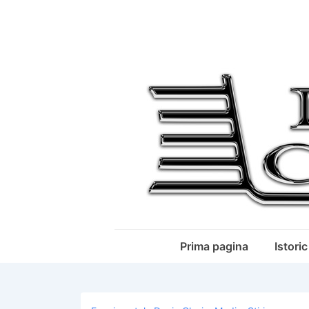
↓
Skip
to
Main
Content
Main
Prima pagina
Istoric
Navigation