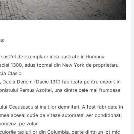
a:
le astfel de exemplare inca pastrate in Romania
aciei 1300, adus tocmai din New York de proprietarul
cia Clasic
 Dacia Denem (Dacie 1310 fabricata pentru export in
olonistului Remus Azoitei, una dintre cele mai frumoase
ui Ceausescu si inaltilor demnitari. A fost fabricata in
mea aceea: cutie de viteze automata, aer conditionat,
 comenzi pe volan
ulorile taxiurilor din Columbia, parte dintr-un lot mic