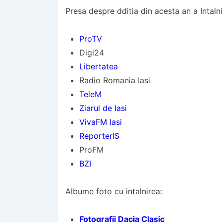
Presa despre dditia din acesta an a Intalni
ProTV
Digi24
Libertatea
Radio Romania Iasi
TeleM
Ziarul de Iasi
VivaFM Iasi
ReporterIS
ProFM
BZI
Albume foto cu intalnirea:
Fotografii Dacia Clasic