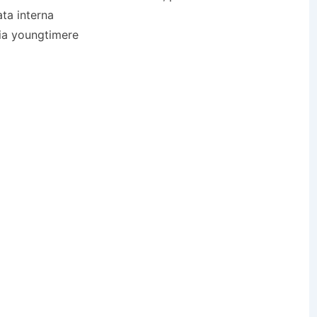
ata interna
ria youngtimere