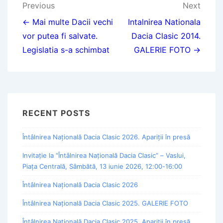
Post
Previous
Next
navigation
← Mai multe Dacii vechi
Intalnirea Nationala
vor putea fi salvate.
Dacia Clasic 2014.
Legislatia s-a schimbat
GALERIE FOTO →
RECENT POSTS
Întâlnirea Națională Dacia Clasic 2026. Apariții în presă
Invitație la “Întâlnirea Națională Dacia Clasic” – Vaslui,
Piața Centrală, Sâmbătă, 13 iunie 2026, 12:00-16:00
Întâlnirea Națională Dacia Clasic 2026
Întâlnirea Națională Dacia Clasic 2025. GALERIE FOTO
Întâlnirea Națională Dacia Clasic 2025. Apariții în presă