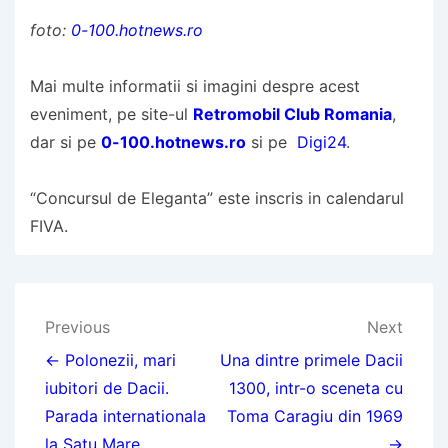
foto:
0-100.hotnews.ro
Mai multe informatii si imagini despre acest
eveniment, pe site-ul
Retromobil Club Romania
,
dar si pe
0-100.hotnews.ro
si pe
Digi24
.
“Concursul de Eleganta” este inscris in calendarul
FIVA.
Post
Previous
Next
navigation
← Polonezii, mari
Una dintre primele Dacii
iubitori de Dacii.
1300, intr-o sceneta cu
Parada internationala
Toma Caragiu din 1969
la Satu Mare
→