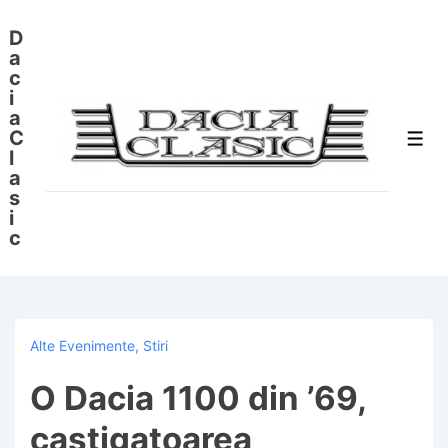
↓
D
Skip
a
to
c
i
Main
a
Content
C
Men
l
a
s
i
c
Alte Evenimente
,
Stiri
O Dacia 1100 din ’69,
castigatoarea