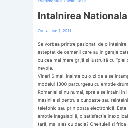
Evenimentele Dacia Clasic
Intalnirea National
Ov
Jun 1, 2011
Se vorbea printre pasionati de o intalnire
asteptat de oamenii care au in garaje cat
cu cea mai mare grijă si lustruită cu “piel
nevoie.
Vineri 6 mai, inainte cu o zi de a se intam
modelul 1300 parcurgeau cu emotie drumur
Romaniei si nu numai, spre a se intalni in i
masinile si pentru a cunoaste sau reintaln
telefonic sau prin posta electronică. Este 
emotie inegalabilă, o satisfactie inexplic
tară, mai ales cu dacia? Cheltuieli si frica