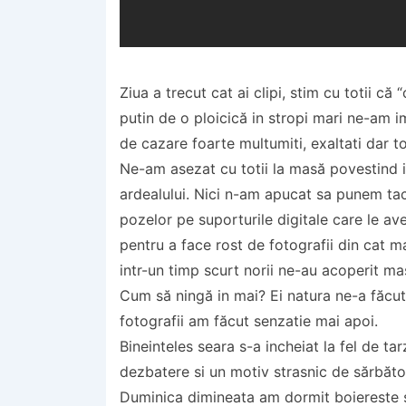
Ziua a trecut cat ai clipi, stim cu totii c
putin de o ploicică in stropi mari ne-am i
de cazare foarte multumiti, exaltati dar t
Ne-am asezat cu totii la masă povestind 
ardealului. Nici n-am apucat sa punem tac
pozelor pe suporturile digitale care le ave
pentru a face rost de fotografii din cat m
intr-un timp scurt norii ne-au acoperit m
Cum să ningă in mai? Ei natura ne-a făcut
fotografii am făcut senzatie mai apoi.
Bineinteles seara s-a incheiat la fel de ta
dezbatere si un motiv strasnic de sărbăto
Duminica dimineata am dormit boiereste s