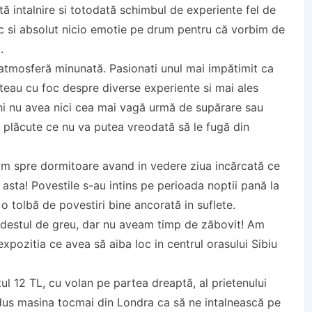
tă intalnire si totodată schimbul de experiente fel de
nic si absolut nicio emotie pe drum pentru că vorbim de
.
 atmosferă minunată. Pasionati unul mai impătimit ca
ăteau cu foc despre diverse experiente si mai ales
i nu avea nici cea mai vagă urmă de supărare sau
iri plăcute ce nu va putea vreodată să le fugă din
tăm spre dormitoare avand in vedere ziua incărcată ce
asta! Povestile s-au intins pe perioada noptii pană la
e o tolbă de povestiri bine ancorată in suflete.
t destul de greu, dar nu aveam timp de zăbovit! Am
 expozitia ce avea să aiba loc in centrul orasului Sibiu
tul 12 TL, cu volan pe partea dreaptă, al prietenului
adus masina tocmai din Londra ca să ne intalnească pe