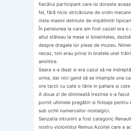
fiecărui participant care isi doreste aceas
fel, fără nicio stricăciune de ordin meca
niste masini detinute de impătimiti tipicari
Ȋn pensiunea la care am fost cazati era o
altul stăteau la mese si bineinteles, dezb
despre dragele lor piese de muzeu. Nimen
necaz, toti erau prinsi in bratele unei tră
amintire.
Seara s-a lăsat si era cazul să ne indrep
urma, dar nici gand să se intample una ca 
ore tarzii cu cate o tărie in pahare si cat
A doua zi de dimineată trezirea s-a facu
pornit ultimele pregătiri si finisaje pentru
sub ochii numerosilor nostalgici.
Senzatia intrunirii a fost categoric Renaul
nostru violonistul Remus Azoitei care a 