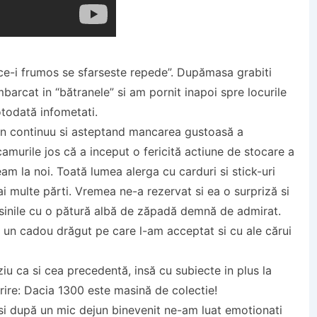
ă “ce-i frumos se sfarseste repede”. Dupămasa grabiti
mbarcat in “bătranele” si am pornit inapoi spre locurile
otodată infometati.
in continuu si asteptand mancarea gustoasă a
amurile jos că a inceput o fericită actiune de stocare a
am la noi. Toată lumea alerga cu carduri si stick-uri
ai multe părti. Vremea ne-a rezervat si ea o surpriză si
asinile cu o pătură albă de zăpadă demnă de admirat.
 un cadou drăgut pe care l-am acceptat si cu ale cărui
rziu ca si cea precedentă, insă cu subiecte in plus la
rire: Dacia 1300 este masină de colectie!
i după un mic dejun binevenit ne-am luat emotionati