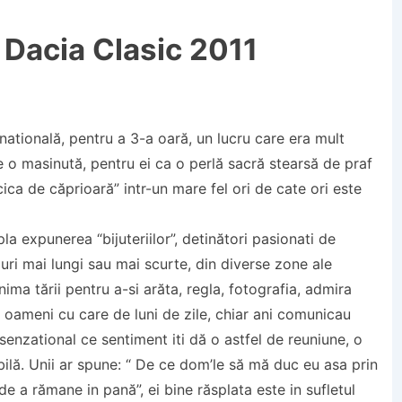
a Dacia Clasic 2011
 natională, pentru a 3-a oară, un lucru care era mult
e o masinută, pentru ei ca o perlă sacră stearsă de praf
icica de căprioară” intr-un mare fel ori de cate ori este
pla expunerea “bijuteriilor”, detinători pasionati de
i mai lungi sau mai scurte, din diverse zone ale
nima tării pentru a-si arăta, regla, fotografia, admira
i oameni cu care de luni de zile, chiar ani comunicau
senzational ce sentiment iti dă o astfel de reuniune, o
abilă. Unii ar spune: “ De ce dom’le să mă duc eu asa prin
 de a rămane in pană”, ei bine răsplata este in sufletul