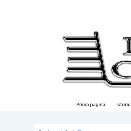
↓
Skip
to
Main
Content
Main
Prima pagina
Istoric
Navigation