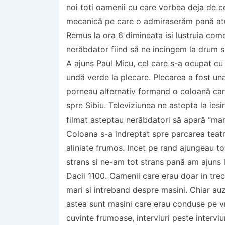
noi toti oamenii cu care vorbea deja de c
mecanică pe care o admiraserăm pană atu
Remus la ora 6 dimineata isi lustruia como
nerăbdator fiind să ne incingem la drum s
A ajuns Paul Micu, cel care s-a ocupat cu
undă verde la plecare. Plecarea a fost un
porneau alternativ formand o coloană car
spre Sibiu. Televiziunea ne astepta la iesi
filmat asteptau nerăbdatori să apară “mare
Coloana s-a indreptat spre parcarea teatru
aliniate frumos. Incet pe rand ajungeau to
strans si ne-am tot strans pană am ajuns 
Dacii 1100. Oamenii care erau doar in tre
mari si intreband despre masini. Chiar a
astea sunt masini care erau conduse pe vr
cuvinte frumoase, interviuri peste interviu