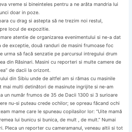
eva vreme si bineinteles pentru a ne arăta mandria lui
nci doar in poze.
ara cu drag si astepta să ne trezim noi restul,
pre locul de expozitie.
 mare atentie de organizarea evenimentului si ne-a dat
a de exceptie, două randuri de masini frumoase foc
e urma să facă senzatie pe parcursul intregului drum
rea din Răsinari. Masini cu reporteri si multe camere de
a” de dacii la orizont.
lui din Sibiu unde de altfel am si rămas cu masinile
t mai multi detinători de masinute ingrijite si ne-am
la un număr frumos de 35 de Dacii 1300 si 3 surioare
cere nu-si puteau crede ochilor; se opreau făcand ochi
uzeam mame care le spuneau copilasilor lor: “Uite mamă
emea lui bunicu si bunica, de mult , de mult.” Numai
ri. Pleca un reporter cu cameramanul, veneau altii si tot